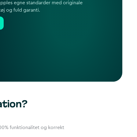
 Apples egne standarder med originale
øj og fuld garanti.
ation?
00% funktionalitet og korrekt