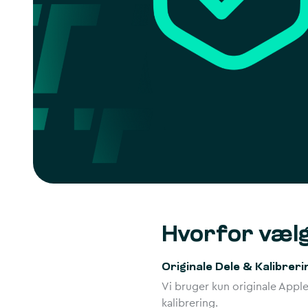
Hvorfor vælg
Originale Dele & Kalibreri
Vi bruger kun originale Apple
kalibrering.