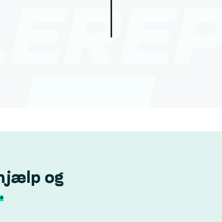
hjælp og
.