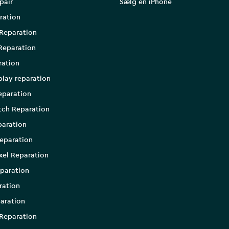
pair
Sælg en iPhone
ration
Reparation
Reparation
ration
play reparation
eparation
tch Reparation
aration
eparation
xel Reparation
paration
ration
aration
Reparation