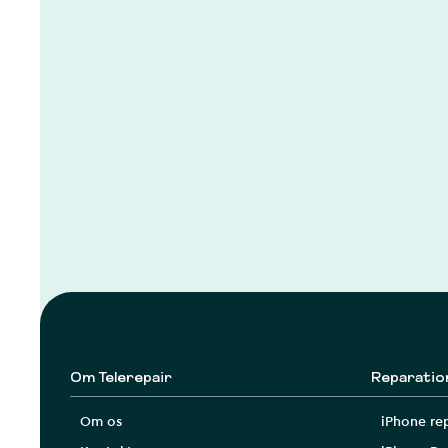
Om Telerepair
Reparatio
Om os
iPhone re