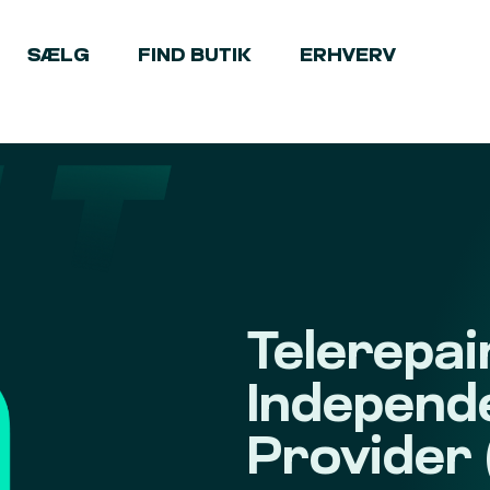
SÆLG
FIND BUTIK
ERHVERV
Telerepai
Independ
Provider 