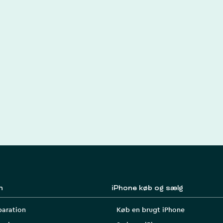
n
iPhone køb og sælg
paration
Køb en brugt iPhone