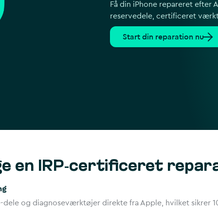
Få din iPhone repareret efter
reservedele, certificeret værkt
Start din reparation nu
e en IRP-certificeret repar
ng
-dele og diagnoseværktøjer direkte fra Apple, hvilket sikrer 1