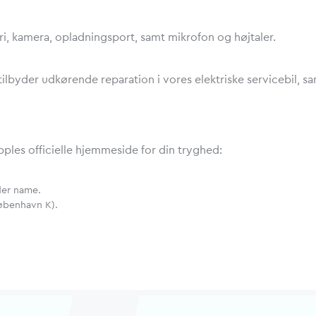
eri, kamera, opladningsport, samt mikrofon og højtaler.
 tilbyder udkørende reparation i vores elektriske servicebil,
pples officielle hjemmeside for din tryghed:
der name.
øbenhavn K).