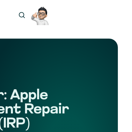
r: Apple
ent Repair
(IRP)