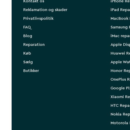
Kontakt os
iPhone Re
Reklamation og skader
iPad Repa
Privatlivspolitik
MacBook 
FAQ
Samsung 
Blog
iMac repa
Reparation
Apple Dis
Køb
Huawei R
Sælg
Apple Wa
Butikker
Honor Rep
OnePlus R
Google Pi
Xiaomi Re
HTC Repa
Nokia Rep
Motorola 