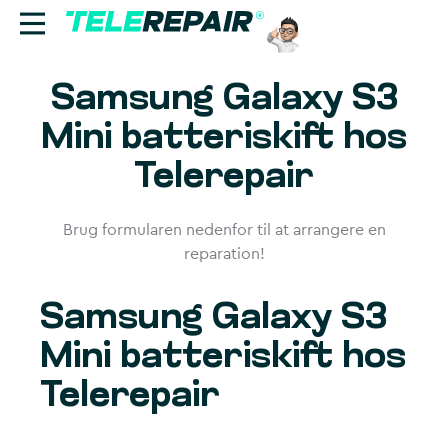
Samsung Galaxy S3
Reparation
Mini batteriskift hos
Sælg
Telerepair
Find butik
Brug formularen nedenfor til at arrangere en
Erhverv
reparation!
Ring til os:
Samsung Galaxy S3
+45 70 60 55 90
Mini batteriskift hos
Telerepair